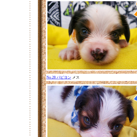
No.28 パピヨン
メス