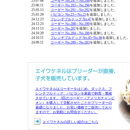
25.07.08
コーギー No.297～No.298
を追加しました。
25.06.11
コーギー No.293～No.296
を追加しました。
25.05.13
コーギー No.291～No.292
を追加しました。
25.01.29
パピヨン No.23～No.25
を追加しました。
24.12.23
フレンチブルドッグ No.47
を追加しました。
24.12.23
コーギー No.288～No.290
を追加しました。
24.11.13
コーギー No.287
を追加しました。
24.10.29
コーギー No.284～No.286
を追加しました。
24.10.11
フレンチブルドッグ No.45~No.46
を追加しました。
24.09.11
コーギー No.280～No.283
を追加しました。
エイワケネルはコーギーをはじめ、ダックス、フ
レンチブルドッグ、パピヨンを家庭で飼育・繁殖
させています。 3匹のコーギー（アメリカチャンピ
オン）を購入して交配させたことがブリーダーの
基礎になりました。お安い価格でご提供しており
ますので、お気軽にお問合せください。
エイワケネルの詳しい紹介はこちら