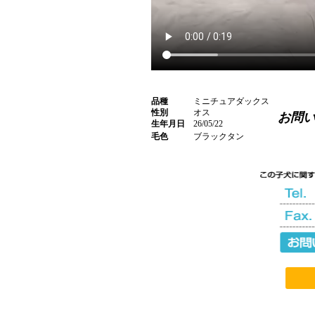
品種
ミニチュアダックス
性別
オス
お問
生年月日
26/05/22
毛色
ブラックタン